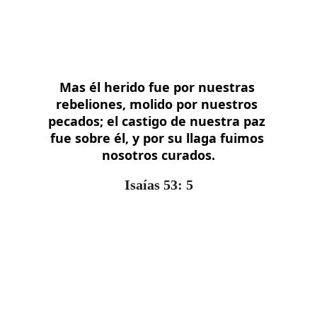
Mas él herido fue por nuestras 
rebeliones, molido por nuestros 
pecados; el castigo de nuestra paz 
fue sobre él, y por su llaga fuimos 
nosotros curados.
Isaías 53: 5
Misión Tabernáculo De 
Gloria Yahvé Jireh 
Barrio Balaguer, Los Agranomos, Villacentral, 