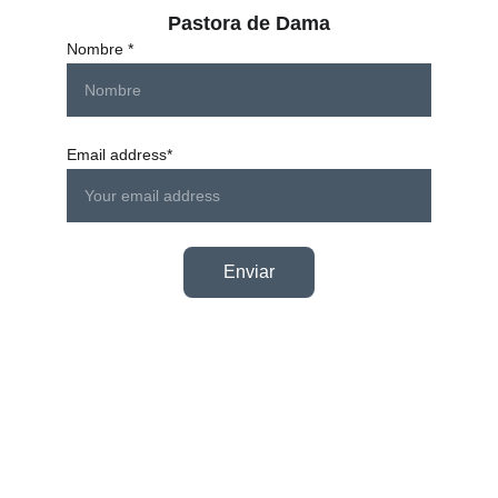
Pastora de Dama
Nombre *
Email address*
Enviar
Misión Tabernáculo De 
Gloria Yahvé Jireh 
Barrio Balaguer, Los Agranomos, Villacentral, 
Barahona. Rep. Dom