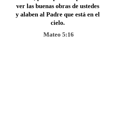
ver las buenas obras de ustedes 
y alaben al Padre que está en el 
cielo. 
Mateo 5:16
Misión Tabernáculo De 
Gloria Yahvé Jireh 
Barrio Balaguer, Los Agranomos, Villacentral, 
Barahona. Rep. Dom
info@misionyahvejireh.org 
tabernacleyahvejireh2012@gmail.com 
+1 829 502-4458 // 829 207 0460