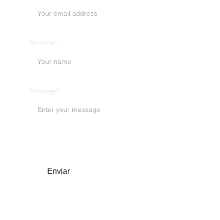
Nombre*
Mensaje*
Enviar
info@misionyahvejireh.org 